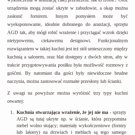
urządzenia mogą zostać ukryte w zabudowie, a okap można
zasłonić fornirem. Innym pomysłem może być
wyeksponowanie, idealnie dobranego do aranżacji, sprzętu
AGD tak, aby mógł robić wrażenie i przyciągać wzrok dzięki
nietypowemu, ciekawemu designowi. Funkcjonalnym
rozwiązaniem w takiej kuchni jest też stół umieszczony między
kuchnią a salonem, oraz blat dostępny z dwóch stron, aby w
trakcie przygotowywania posiłku była możliwość rozmowy z
gośćmi. By natomiast dla gości były niewidoczne brudne
naczynia, można zastosować rozmaite przesłony lub ścianki.
Z uwagi na powyższe można wyróżnić trzy typy kuchni
otwartej:
Kuchnia stwarzająca wrażenie, że jej nie ma
- sprzęty
AGD są tutaj ukryte np. w ścianie, która przypomina
mebel wolno stojący; materiały wykończeniowe (forniry
lub lakiery) na drzwiach i meblach są tego samego