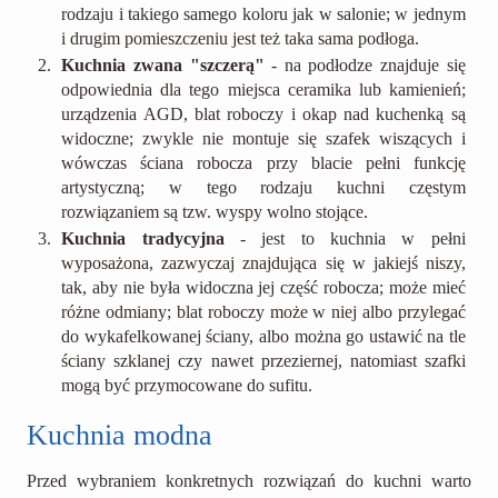
rodzaju i takiego samego koloru jak w salonie; w jednym
i drugim pomieszczeniu jest też taka sama podłoga.
Kuchnia zwana "szczerą"
- na podłodze znajduje się
odpowiednia dla tego miejsca ceramika lub kamienień;
urządzenia AGD, blat roboczy i okap nad kuchenką są
widoczne; zwykle nie montuje się szafek wiszących i
wówczas ściana robocza przy blacie pełni funkcję
artystyczną; w tego rodzaju kuchni częstym
rozwiązaniem są tzw. wyspy wolno stojące.
Kuchnia tradycyjna
- jest to kuchnia w pełni
wyposażona, zazwyczaj znajdująca się w jakiejś niszy,
tak, aby nie była widoczna jej część robocza; może mieć
różne odmiany; blat roboczy może w niej albo przylegać
do wykafelkowanej ściany, albo można go ustawić na tle
ściany szklanej czy nawet przeziernej, natomiast szafki
mogą być przymocowane do sufitu.
Kuchnia modna
Przed wybraniem konkretnych rozwiązań do kuchni warto