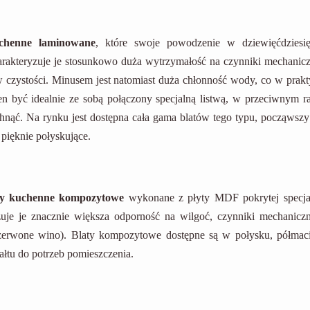
uchenne laminowane
, które swoje powodzenie w dziewięćdziesię
harakteryzuje je stosunkowo duża wytrzymałość na czynniki mechanicz
w czystości. Minusem jest natomiast duża chłonność wody, co w prakt
n być idealnie ze sobą połączony specjalną listwą, w przeciwnym ra
chnąć. Na rynku jest dostępna cała gama blatów tego typu, począwszy
pięknie połyskujące.
ty kuchenne kompozytowe
wykonane z płyty MDF pokrytej specja
uje je znacznie większa odporność na wilgoć, czynniki mechaniczn
czerwone wino). Blaty kompozytowe dostępne są w połysku, półmaci
ałtu do potrzeb pomieszczenia.