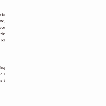
ciu
ne,
yce
zie
 od
lną
e i
e i