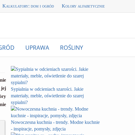
Kalkulatory: dom i ogród
Kolory alfabetycznie
GRÓD
UPRAWA
ROŚLINY
nie
jej
Sypialnia w odcieniach szarości. Jakie
materiały, meble, oświetlenie do szarej
ry
sypialni?
nie
Nowoczesna kuchnia - trendy. Modne kuchnie
- inspiracje, pomysły, zdjęcia