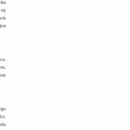
oka
się
ysk
est
co,
em.
raz
ego
ci.
elu