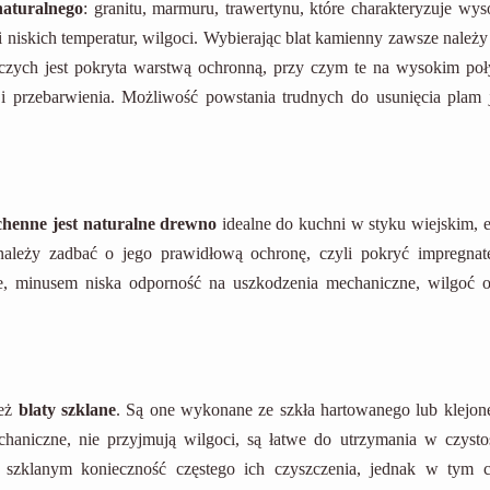
naturalnego
: granitu, marmuru, trawertynu, które charakteryzuje wys
 niskich temperatur, wilgoci. Wybierając blat kamienny zawsze należy 
czych jest pokryta warstwą ochronną, przy czym te na wysokim poł
i przebarwienia. Możliwość powstania trudnych do usunięcia plam j
chenne jest naturalne drewno
idealne do kuchni w styku wiejskim, e
należy zadbać o jego prawidłową ochronę, czyli pokryć impregnat
ne, minusem niska odporność na uszkodzenia mechaniczne, wilgoć o
ież
blaty szklane
. Są one wykonane ze szkła hartowanego lub klejon
aniczne, nie przyjmują wilgoci, są łatwe do utrzymania w czystoś
m szklanym konieczność częstego ich czyszczenia, jednak w tym c