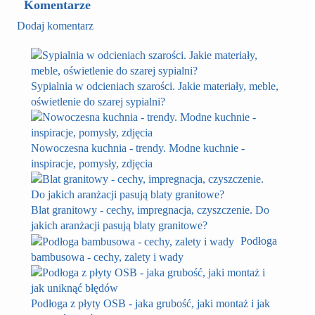
Komentarze
płytkach i konkretnym świetle. W kuchni
też wizualnie.
szczególnie ważne jest to, jak odcień zachowuje
Dodaj komentarz
się rano, wieczorem i przy sztucznym
oświetleniu. Dlatego próbka na ścianie zwykle
mówi dużo więcej niż sam wzornik.
Sypialnia w odcieniach szarości. Jakie materiały, meble,
oświetlenie do szarej sypialni?
Nowoczesna kuchnia - trendy. Modne kuchnie -
inspiracje, pomysły, zdjęcia
Blat granitowy - cechy, impregnacja, czyszczenie. Do
jakich aranżacji pasują blaty granitowe?
Podłoga
bambusowa - cechy, zalety i wady
Podłoga z płyty OSB - jaka grubość, jaki montaż i jak