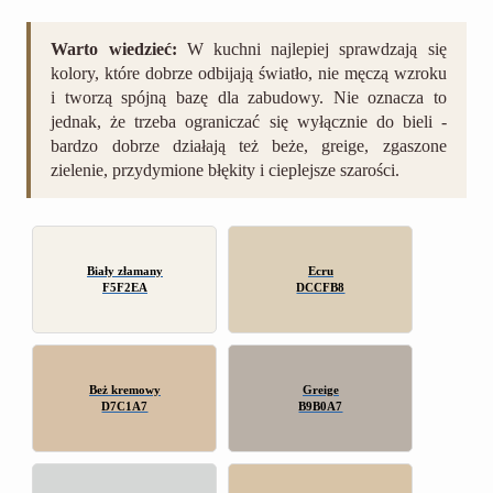
Warto wiedzieć:
W kuchni najlepiej sprawdzają się
kolory, które dobrze odbijają światło, nie męczą wzroku
i tworzą spójną bazę dla zabudowy. Nie oznacza to
jednak, że trzeba ograniczać się wyłącznie do bieli -
bardzo dobrze działają też beże, greige, zgaszone
zielenie, przydymione błękity i cieplejsze szarości.
Biały złamany
Ecru
F5F2EA
DCCFB8
Beż kremowy
Greige
D7C1A7
B9B0A7