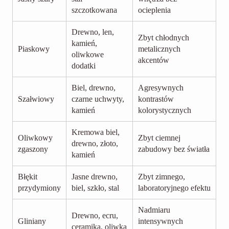
szczotkowana
ocieplenia
Drewno, len,
Zbyt chłodnych
kamień,
Piaskowy
metalicznych
oliwkowe
akcentów
dodatki
Biel, drewno,
Agresywnych
Szałwiowy
czarne uchwyty,
kontrastów
kamień
kolorystycznych
Kremowa biel,
Oliwkowy
Zbyt ciemnej
drewno, złoto,
zgaszony
zabudowy bez światła
kamień
Błękit
Jasne drewno,
Zbyt zimnego,
przydymiony
biel, szkło, stal
laboratoryjnego efektu
Nadmiaru
Drewno, ecru,
Gliniany
intensywnych
ceramika, oliwka