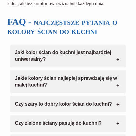
ładna, ale też komfortowa wizualnie każdego dnia.
FAQ - najczęstsze pytania o
kolory ścian do kuchni
Jaki kolor ścian do kuchni jest najbardziej
uniwersalny?
Do najbardziej uniwersalnych należą biały
złamany, ecru, beż kremowy, greige i jasny szary.
Jakie kolory ścian najlepiej sprawdzają się w
To odcienie, które łatwo połączyć z białymi,
małej kuchni?
drewnianymi i ciemniejszymi meblami. Dają też
W małej kuchni najlepiej działają kolory jasne i
dużą swobodę przy zmianie dodatków i stylu
zgaszone, takie jak biały złamany, ecru, beż
kuchni w przyszłości.
Czy szary to dobry kolor ścian do kuchni?
kremowy, piaskowy albo przydymiony błękit.
Tak, ale najlepiej wybierać szarości jaśniejsze
Optycznie rozjaśniają wnętrze i nie obciążają go
albo ocieplone, takie jak jasny szary czy greige.
wizualnie. Jeśli chcesz mocniejszy kolor,
Czy zielone ściany pasują do kuchni?
Czysta, chłodna szarość może dawać zbyt
najlepiej wprowadzić go punktowo.
Tak, szczególnie w wersjach zgaszonych i
surowy efekt, szczególnie przy słabym świetle. W