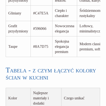
przydymiony
lekkość
coastal, klasyczn
Ciepło i
Śródziemnomorsk
Gliniany
#C47E5A
charakter
rustykalny
Grafit
Nowoczesna
Loftowy,
#596066
przydymiony
elegancja
minimalistyczny
Spokojna
Modern classic,
Taupe
#8A7D75
elegancja
premium, soft lof
premium
Tabela - z czym łączyć kolory
ścian w kuchni
Najlepsze
Kolor
materiały i
Czego unikać
dodatki