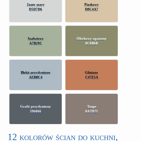
Jasny szary
Piaskowy
D5D7D6
D8C4A7
Szałwiowy
Oliwkowy zgaszony
A7B29C
8C8B6B
Błękit przydymiony
Gliniany
AEBBC4
C47E5A
Grafit przydymiony
Taupe
596066
8A7D75
12 kolorów ścian do kuchni,