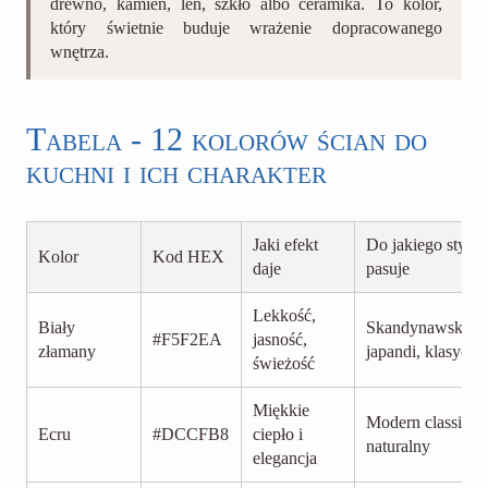
drewno, kamień, len, szkło albo ceramika. To kolor,
który świetnie buduje wrażenie dopracowanego
wnętrza.
Tabela - 12 kolorów ścian do
kuchni i ich charakter
Jaki efekt
Do jakiego stylu
Kolor
Kod HEX
daje
pasuje
Lekkość,
Biały
Skandynawski,
#F5F2EA
jasność,
złamany
japandi, klasyczn
świeżość
Miękkie
Modern classic,
Ecru
#DCCFB8
ciepło i
naturalny
elegancja