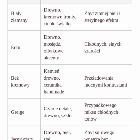
Drewno,
Biały
Zbyt zimnej bieli i
kremowe fronty,
złamany
sterylnego efektu
ciepłe światło
Drewno,
mosiądz,
Chłodnych, sinych
Ecru
oliwkowe
szarości
akcenty
Kamień,
Beż
drewno,
Przeładowania
kremowy
ceramika
mocnymi kontrastami
handmade
Przypadkowego
Czarne detale,
Greige
miksu chłodnych
drewno, szkło
tonów
Drewno, biel,
Zbyt surowego
Jasny szary
stal
wnętrza bez