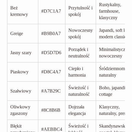
Rustykalny,
Beż
Przytulność i
#D7C1A7
farmhouse,
kremowy
spokój
klasyczny
Nowoczesny
Japandi, soft loft,
Greige
#B9B0A7
spokój
modern classic
Porządek i
Minimalistyczny,
Jasny szary
#D5D7D6
neutralność
nowoczesny
Ciepło i
Śródziemnomorsk
Piaskowy
#D8C4A7
harmonia
naturalny
Świeżość i
Boho, japandi,
Szałwiowy
#A7B29C
naturalność
cottage
Oliwkowy
Dojrzała
Klasyczny,
#8C8B6B
zgaszony
elegancja
naturalny, premi
Błękit
Świeżość i
Skandynawski,
#AEBBC4