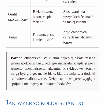
czerwieni
Biel, drewno,
Stosowania na
Grafit
beton, ciepłe
wszystkich ścianach
przydymiony
światło
w małej kuchni
Zbyt chłodnych,
Drewno, ecru,
Taupe
ostrych metalicznych
kamień, czerń
tonów
Porada ekspercka:
W kuchni najlepiej działa zasada
jednej spokojnej bazy, jednego materiału ocieplającego i
jednego mocniejszego akcentu. Przykładowo ściany
mogą być greige, meble białe, blat drewniany, a dodatki
szałwiowe albo czarne. Dzięki temu wnętrze wygląda
spójnie i nie męczy nadmiarem bodźców.
Jak wybrać kolor ścian do