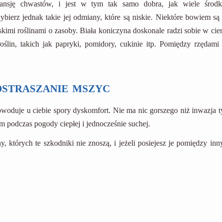
ansję chwastów, i jest w tym tak samo dobra, jak wiele środ
bierz jednak takie jej odmiany, które są niskie. Niektóre bowiem są 
imi roślinami o zasoby. Biała koniczyna doskonale radzi sobie w cien
lin, takich jak papryki, pomidory, cukinie itp. Pomiędzy rzędami 
dstraszanie mszyc
oduje u ciebie spory dyskomfort. Nie ma nic gorszego niż inwazja t
 podczas pogody ciepłej i jednocześnie suchej.
ny, których te szkodniki nie znoszą, i jeżeli posiejesz je pomiędzy in