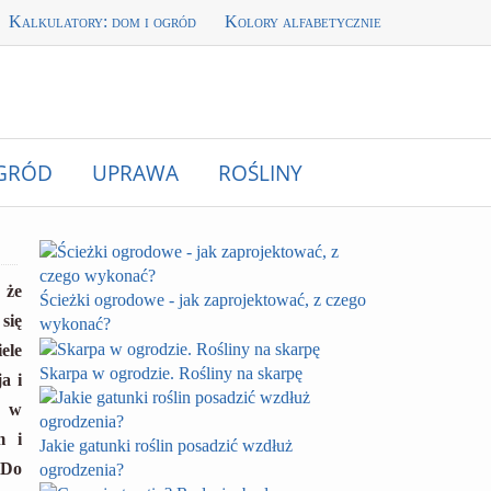
Kalkulatory: dom i ogród
Kolory alfabetycznie
GRÓD
UPRAWA
ROŚLINY
 że
Ścieżki ogrodowe - jak zaprojektować, z czego
się
wykonać?
ele
Skarpa w ogrodzie. Rośliny na skarpę
a i
ę w
m i
Jakie gatunki roślin posadzić wzdłuż
 Do
ogrodzenia?