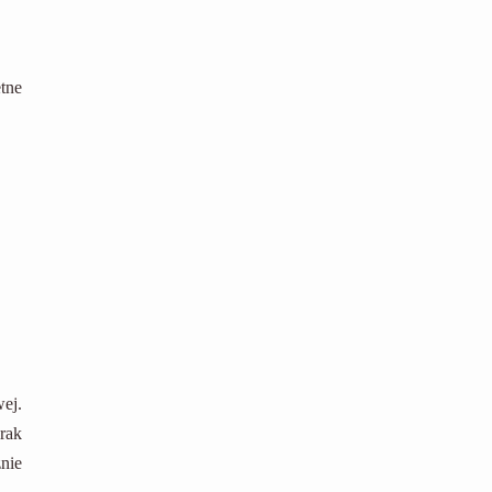
tne
ej.
rak
znie