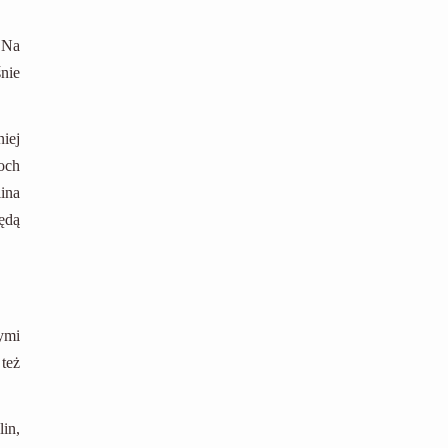
 Na
nie
iej
och
ina
będą
ymi
też
in,