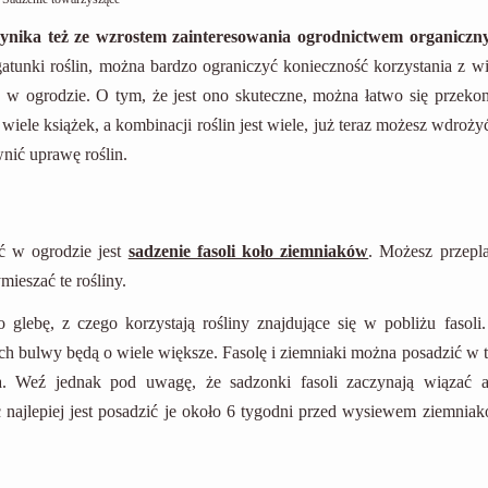
ynika też ze wzrostem zainteresowania ogrodnictwem organiczn
gatunki roślin, można bardzo ograniczyć konieczność korzystania z wi
a w ogrodzie. O tym, że jest ono skuteczne, można łatwo się przekon
 wiele książek, a kombinacji roślin jest wiele, już teraz możesz wdroż
nić uprawę roślin.
ść w ogrodzie jest
sadzenie fasoli koło ziemniaków
. Możesz przepla
ieszać te rośliny.
glebę, z czego korzystają rośliny znajdujące się w pobliżu fasoli
ch bulwy będą o wiele większe. Fasolę i ziemniaki można posadzić w 
a. Weź jednak pod uwagę, że sadzonki fasoli zaczynają wiązać a
 najlepiej jest posadzić je około 6 tygodni przed wysiewem ziemniak