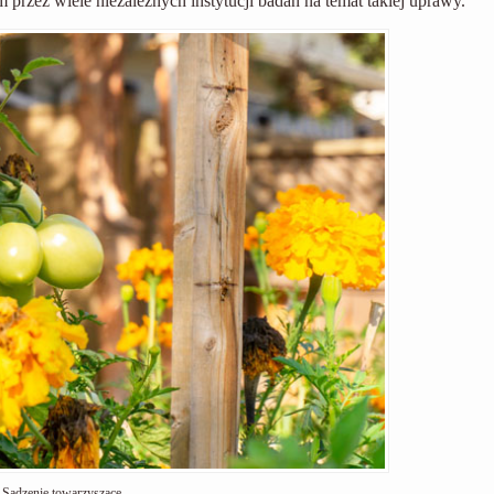
m przez wiele niezależnych instytucji badań na temat takiej uprawy.
Sadzenie towarzyszące