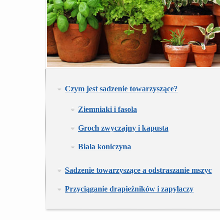
Czym jest sadzenie towarzyszące?
Ziemniaki i fasola
Groch zwyczajny i kapusta
Biała koniczyna
Sadzenie towarzyszące a odstraszanie mszyc
Przyciąganie drapieżników i zapylaczy