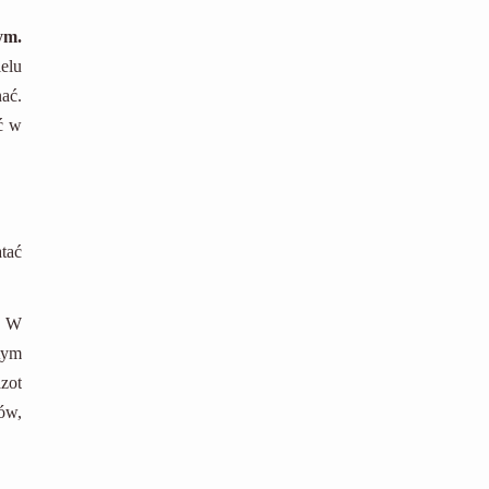
ym.
elu
ać.
yć w
tać
. W
tym
zot
ów,