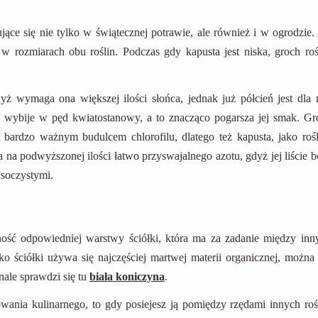
e się nie tylko w świątecznej potrawie, ale również i w ogrodzie.
 w rozmiarach obu roślin. Podczas gdy kapusta jest niska, groch roś
ż wymaga ona większej ilości słońca, jednak już półcień jest dla n
wybije w pęd kwiatostanowy, a to znacząco pogarsza jej smak. Gr
t bardzo ważnym budulcem chlorofilu, dlatego też kapusta, jako rośl
ta na podwyższonej ilości łatwo przyswajalnego azotu, gdyż jej liście 
 soczystymi.
ść odpowiedniej warstwy ściółki, która ma za zadanie między inn
 ściółki używa się najczęściej martwej materii organicznej, można 
nale sprawdzi się tu
biała koniczyna
.
owania kulinarnego, to gdy posiejesz ją pomiędzy rzędami innych rośl