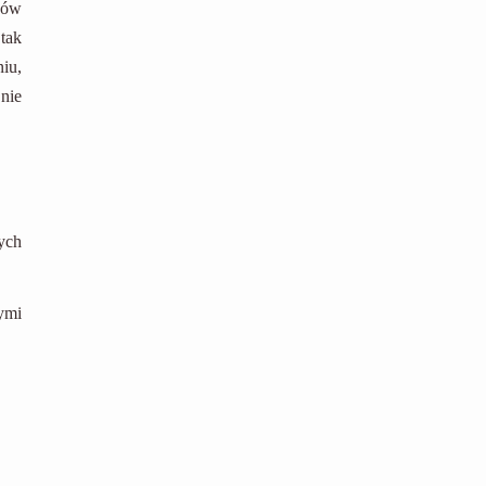
ków
tak
iu,
nie
ych
nymi