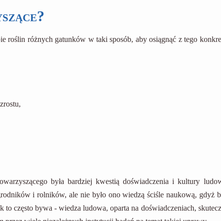
yszące?
bie roślin różnych gatunków w taki sposób, aby osiągnąć z tego konkre
rostu,
warzyszącego była bardziej kwestią doświadczenia i kultury ludow
rodników i rolników, ale nie było ono wiedzą ściśle naukową, gdyż b
jak to często bywa - wiedza ludowa, oparta na doświadczeniach, skutec