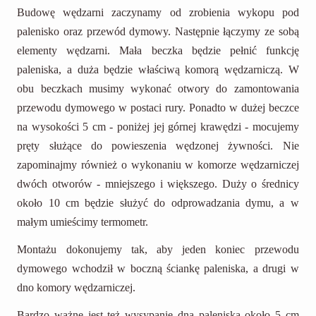
Budowę wędzarni zaczynamy od zrobienia wykopu pod
palenisko oraz przewód dymowy. Następnie łączymy ze sobą
elementy wędzarni. Mała beczka będzie pełnić funkcję
paleniska, a duża będzie właściwą komorą wędzarniczą. W
obu beczkach musimy wykonać otwory do zamontowania
przewodu dymowego w postaci rury. Ponadto w dużej beczce
na wysokości 5 cm - poniżej jej górnej krawędzi - mocujemy
pręty służące do powieszenia wędzonej żywności. Nie
zapominajmy również o wykonaniu w komorze wędzarniczej
dwóch otworów - mniejszego i większego. Duży o średnicy
około 10 cm będzie służyć do odprowadzania dymu, a w
małym umieścimy termometr.
Montażu dokonujemy tak, aby jeden koniec przewodu
dymowego wchodził w boczną ściankę paleniska, a drugi w
dno komory wędzarniczej.
Bardzo ważne jest też wysypanie dna paleniska około 5 cm