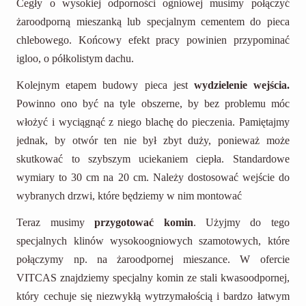
Cegły o wysokiej odporności ogniowej musimy połączyć
żaroodporną mieszanką lub specjalnym cementem do pieca
chlebowego. Końcowy efekt pracy powinien przypominać
igloo, o półkolistym dachu.
Kolejnym etapem budowy pieca jest
wydzielenie wejścia.
Powinno ono być na tyle obszerne, by bez problemu móc
włożyć i wyciągnąć z niego blachę do pieczenia. Pamiętajmy
jednak, by otwór ten nie był zbyt duży, ponieważ może
skutkować to szybszym uciekaniem ciepła. Standardowe
wymiary to 30 cm na 20 cm. Należy dostosować wejście do
wybranych drzwi, które będziemy w nim montować
Teraz musimy
przygotować komin
. Użyjmy do tego
specjalnych klinów wysokoogniowych szamotowych, które
połączymy np. na żaroodpornej mieszance. W ofercie
VITCAS znajdziemy specjalny komin ze stali kwasoodpornej,
który cechuje się niezwykłą wytrzymałością i bardzo łatwym