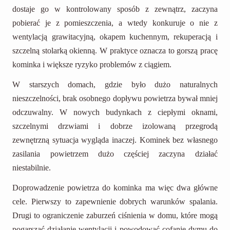
dostaje go w kontrolowany sposób z zewnątrz, zaczyna
pobierać je z pomieszczenia, a wtedy konkuruje o nie z
wentylacją grawitacyjną, okapem kuchennym, rekuperacją i
szczelną stolarką okienną. W praktyce oznacza to gorszą pracę
kominka i większe ryzyko problemów z ciągiem.
W starszych domach, gdzie było dużo naturalnych
nieszczelności, brak osobnego dopływu powietrza bywał mniej
odczuwalny. W nowych budynkach z ciepłymi oknami,
szczelnymi drzwiami i dobrze izolowaną przegrodą
zewnętrzną sytuacja wygląda inaczej. Kominek bez własnego
zasilania powietrzem dużo częściej zaczyna działać
niestabilnie.
Doprowadzenie powietrza do kominka ma więc dwa główne
cele. Pierwszy to zapewnienie dobrych warunków spalania.
Drugi to ograniczenie zaburzeń ciśnienia w domu, które mogą
pogarszać działanie wentylacji i powodować cofanie dymu do