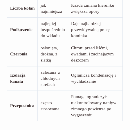
jak
Każda zmiana kierunku
Liczba kolan
najmniejsza
zwiększa opory
najlepiej
Daje najbardziej
Podłączenie
bezpośrednio
przewidywalną pracę
do wkładu
kominka
osłonięta,
Chroni przed liśćmi,
Czerpnia
drożna, z
owadami i zacinającym
siatką
deszczem
zalecana w
Izolacja
Ogranicza kondensację i
chłodnych
kanału
wychładzanie
strefach
Pomaga ograniczyć
często
niekontrolowany napływ
Przepustnica
stosowana
zimnego powietrza po
wygaszeniu