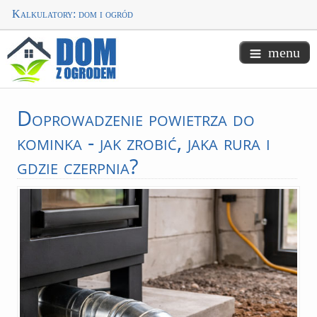
Kalkulatory: dom i ogród
menu
Doprowadzenie
powietrza do
kominka - jak zrobić, jaka rura i
gdzie czerpnia?