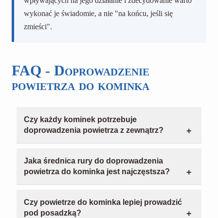
wpływających na jego działanie i zdecydowanie warto
wykonać je świadomie, a nie "na końcu, jeśli się
zmieści".
FAQ - Doprowadzenie
powietrza do kominka
Czy każdy kominek potrzebuje
doprowadzenia powietrza z zewnątrz?
W praktyce nowoczesny kominek powinien mieć
osobny dopływ powietrza do spalania. W
Jaka średnica rury do doprowadzenia
szczelnych domach to niemal standard, bo bez
powietrza do kominka jest najczęstsza?
niego kominek częściej działa niestabilnie i
Najczęściej spotyka się średnice około 100, 125
zaburza wentylację w budynku.
albo 150 mm. Dokładny dobór powinien wynikać
Czy powietrze do kominka lepiej prowadzić
z wymagań producenta wkładu kominkowego
pod posadzką?