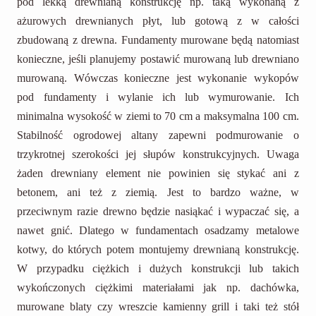
pod lekką drewnianą konstrukcję np. taką wykonaną z
ażurowych drewnianych płyt, lub gotową z w całości
zbudowaną z drewna. Fundamenty murowane będą natomiast
konieczne, jeśli planujemy postawić murowaną lub drewniano
murowaną. Wówczas konieczne jest wykonanie wykopów
pod fundamenty i wylanie ich lub wymurowanie. Ich
minimalna wysokość w ziemi to 70 cm a maksymalna 100 cm.
Stabilność ogrodowej altany zapewni podmurowanie o
trzykrotnej szerokości jej słupów konstrukcyjnych. Uwaga
żaden drewniany element nie powinien się stykać ani z
betonem, ani też z ziemią. Jest to bardzo ważne, w
przeciwnym razie drewno będzie nasiąkać i wypaczać się, a
nawet gnić. Dlatego w fundamentach osadzamy metalowe
kotwy, do których potem montujemy drewnianą konstrukcję.
W przypadku ciężkich i dużych konstrukcji lub takich
wykończonych ciężkimi materiałami jak np. dachówka,
murowane blaty czy wreszcie kamienny grill i taki też stół