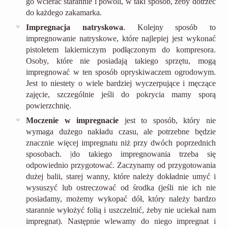
go wcierać starannie i powoli, w taki sposób, żeby dotrzeć
do każdego zakamarka.
Impregnacja natryskowa
. Kolejny sposób to
impregnowanie natryskowe, które najlepiej jest wykonać
pistoletem lakierniczym podłączonym do kompresora.
Osoby, które nie posiadają takiego sprzętu, mogą
impregnować w ten sposób opryskiwaczem ogrodowym.
Jest to niestety o wiele bardziej wyczerpujące i męczące
zajęcie, szczególnie jeśli do pokrycia mamy sporą
powierzchnię.
Moczenie w impregnacie
jest to sposób, który nie
wymaga dużego nakładu czasu, ale potrzebne będzie
znacznie więcej impregnatu niż przy dwóch poprzednich
sposobach. |do takiego impregnowania trzeba się
odpowiednio przygotować. Zaczynamy od przygotowania
dużej balii, starej wanny, które należy dokładnie umyć i
wysuszyć lub ostreczować od środka (jeśli nie ich nie
posiadamy, możemy wykopać dół, który należy bardzo
starannie wyłożyć folią i uszczelnić, żeby nie uciekał nam
impregnat). Następnie wlewamy do niego impregnat i