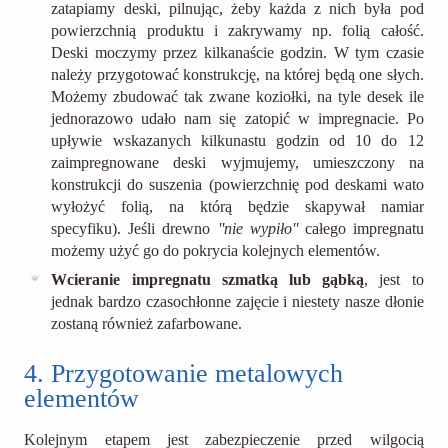
zatapiamy deski, pilnując, żeby każda z nich była pod
powierzchnią produktu i zakrywamy np. folią całość.
Deski moczymy przez kilkanaście godzin. W tym czasie
należy przygotować konstrukcję, na której będą one słych.
Możemy zbudować tak zwane koziołki, na tyle desek ile
jednorazowo udało nam się zatopić w impregnacie. Po
upływie wskazanych kilkunastu godzin od 10 do 12
zaimpregnowane deski wyjmujemy, umieszczony na
konstrukcji do suszenia (powierzchnię pod deskami wato
wyłożyć folią, na którą będzie skapywał namiar
specyfiku). Jeśli drewno
''nie wypiło''
całego impregnatu
możemy użyć go do pokrycia kolejnych elementów.
Wcieranie impregnatu szmatką lub gąbką
, jest to
jednak bardzo czasochłonne zajęcie i niestety nasze dłonie
zostaną również zafarbowane.
4. Przygotowanie metalowych
elementów
Kolejnym etapem jest zabezpieczenie przed wilgocią