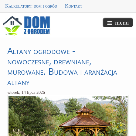
Kalkulatory: dom i ogród
Kontakt
menu
Altany
ogrodowe -
nowoczesne, drewniane,
murowane. Budowa i aranżacja
altany
wtorek, 14 lipca 2026