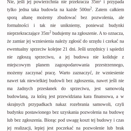
2
Nie, jeśli jej powierzchnia nie przekracza 35m
i przypada
2
tylko jedna taka budowla na każde 500m
. Zatem całkiem
sporą altanę możemy zbudować bez pozwolenia, ale
formalności i tak nie unikniemy, ponieważ budynki
2
nieprzekraczające 35m
budujemy na zgłoszenie. A to oznacza,
że zamiar jej wzniesienia należy zgłosić do urzędu i czekać na
ewentualny sprzeciw kolejne 21 dni. Jeśli urzędnicy i sąsiedzi
nie zgłoszą sprzeciwu, a jej budowa nie koliduje z
miejscowym planem zagospodarowania przestrzennego,
możemy zaczynać pracę. Warto zaznaczyć, że wzniesienie
nawet tak niewielkiej budowli bez zgłoszenia, nawet jeśli nie
ma żadnych przesłanek do sprzeciwu, jest samowolą
budowlaną, za którą jest przewidziana kara finansowa, a w
skrajnych przypadkach nakaz rozebrania samowoli, czyli
budynku postawionego bez uzyskania pozwolenia na budowę
lub bez zgłoszenia. Biorąc pod uwagę koszt tej budowy i czas
jej realizacji, lepiej jest poczekać na pozwolenie lub brak