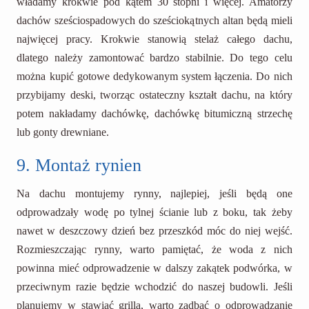
władamy krokwie pod kątem 30 stopni i więcej. Amatorzy
dachów sześciospadowych do sześciokątnych altan będą mieli
najwięcej pracy. Krokwie stanowią stelaż całego dachu,
dlatego należy zamontować bardzo stabilnie. Do tego celu
można kupić gotowe dedykowanym system łączenia. Do nich
przybijamy deski, tworząc ostateczny kształt dachu, na który
potem nakładamy dachówkę, dachówkę bitumiczną strzechę
lub gonty drewniane.
9. Montaż rynien
Na dachu montujemy rynny, najlepiej, jeśli będą one
odprowadzały wodę po tylnej ścianie lub z boku, tak żeby
nawet w deszczowy dzień bez przeszkód móc do niej wejść.
Rozmieszczając rynny, warto pamiętać, że woda z nich
powinna mieć odprowadzenie w dalszy zakątek podwórka, w
przeciwnym razie będzie wchodzić do naszej budowli. Jeśli
planujemy w stawiać grilla, warto zadbać o odprowadzanie