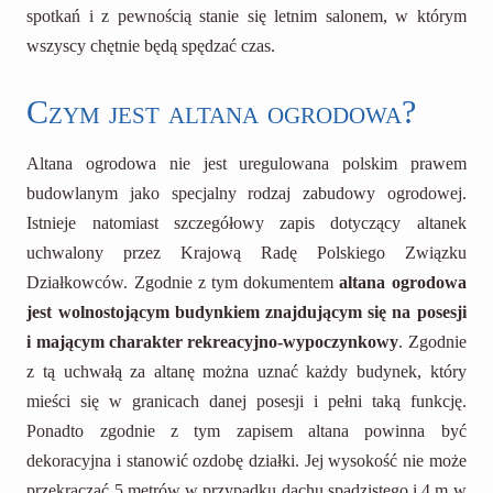
spotkań i z pewnością stanie się letnim salonem, w którym
wszyscy chętnie będą spędzać czas.
Czym jest altana ogrodowa?
Altana ogrodowa nie jest uregulowana polskim prawem
budowlanym jako specjalny rodzaj zabudowy ogrodowej.
Istnieje natomiast szczegółowy zapis dotyczący altanek
uchwalony przez Krajową Radę Polskiego Związku
Działkowców. Zgodnie z tym dokumentem
altana ogrodowa
jest wolnostojącym budynkiem znajdującym się na posesji
i mającym charakter rekreacyjno-wypoczynkowy
. Zgodnie
z tą uchwałą za altanę można uznać każdy budynek, który
mieści się w granicach danej posesji i pełni taką funkcję.
Ponadto zgodnie z tym zapisem altana powinna być
dekoracyjna i stanowić ozdobę działki. Jej wysokość nie może
przekraczać 5 metrów w przypadku dachu spadzistego i 4 m w