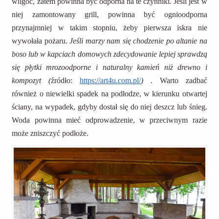
wilgoć, zatem powinna być odporna na te czynniki. Jeśli jest w
niej zamontowany grill, powinna być ognioodporna
przynajmniej w takim stopniu, żeby pierwsza iskra nie
wywołała pożaru.
Jeśli marzy nam się chodzenie po altanie na
boso lub w kapciach domowych zdecydowanie lepiej sprawdzą
się płytki mrozoodporne i naturalny kamień niż drewno i
kompozyt (
źródło:
https://art4u.com.pl/
)
. Warto zadbać
również o niewielki spadek na podłodze, w kierunku otwartej
ściany, na wypadek, gdyby dostał się do niej deszcz lub śnieg.
Woda powinna mieć odprowadzenie, w przeciwnym razie
może zniszczyć podłoże.