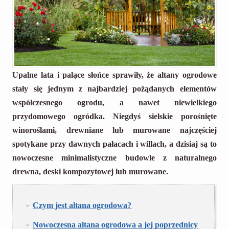
Upalne lata i palące słońce sprawiły, że altany ogrodowe
stały się jednym z najbardziej pożądanych elementów
współczesnego ogrodu, a nawet niewielkiego
przydomowego ogródka. Niegdyś sielskie porośnięte
winoroślami, drewniane lub murowane najczęściej
spotykane przy dawnych pałacach i willach, a dzisiaj są to
nowoczesne minimalistyczne budowle z naturalnego
drewna, deski kompozytowej lub murowane.
Czym jest altana ogrodowa?
Nowoczesna altana ogrodowa a jej poprzednicy