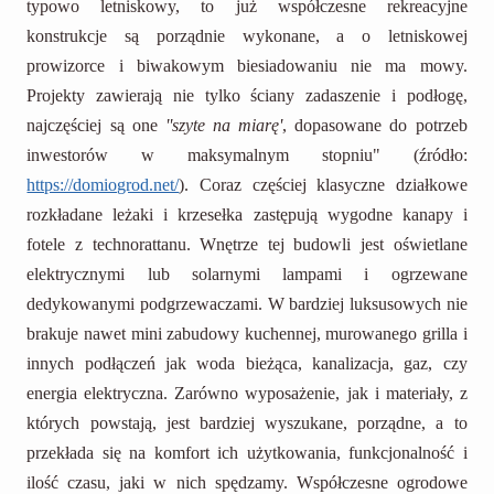
typowo letniskowy, to już współczesne rekreacyjne
konstrukcje są porządnie wykonane, a o letniskowej
prowizorce i biwakowym biesiadowaniu nie ma mowy.
Projekty zawierają nie tylko ściany zadaszenie i podłogę,
najczęściej są one
''szyte na miarę'
, dopasowane do potrzeb
inwestorów w maksymalnym stopniu" (źródło:
https://domiogrod.net/
). Coraz częściej klasyczne działkowe
rozkładane leżaki i krzesełka zastępują wygodne kanapy i
fotele z technorattanu. Wnętrze tej budowli jest oświetlane
elektrycznymi lub solarnymi lampami i ogrzewane
dedykowanymi podgrzewaczami. W bardziej luksusowych nie
brakuje nawet mini zabudowy kuchennej, murowanego grilla i
innych podłączeń jak woda bieżąca, kanalizacja, gaz, czy
energia elektryczna. Zarówno wyposażenie, jak i materiały, z
których powstają, jest bardziej wyszukane, porządne, a to
przekłada się na komfort ich użytkowania, funkcjonalność i
ilość czasu, jaki w nich spędzamy. Współczesne ogrodowe